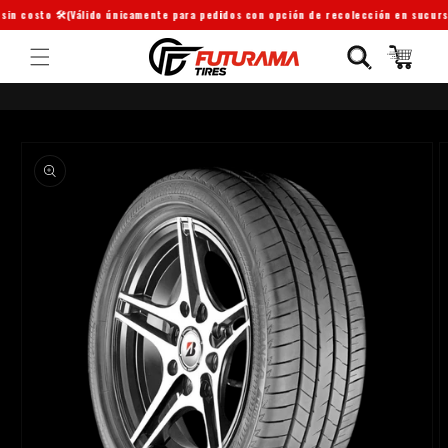
in costo 🛠️
(Válido únicamente para pedidos con opción de recolección en sucursa
Ir
directamente
Carrito
al contenido
Ir
directamente
a la
información
del producto