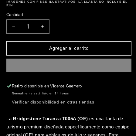
IMAGENES CON FINES ILUSTRATIVOS, LA LLANTA NO INCLUYE EL
RIN
Cantidad
Reducir
Aumentar
cantidad
cantidad
para
para
235/45/R18
235/45/R18
Agregar al carrito
94W
94W
BRIDGESTONE
BRIDGESTONE
TURANZA
TURANZA
T005A
T005A
(OE)
(OE)
Retiro disponible en
Vicente Guerrero
Normalmente está listo en 24 horas
Verificar disponibilidad en otras tiendas
La
Bridgestone Turanza T005A (OE)
es una llanta de
turismo premium diseñada específicamente como equipo
original (OE) para vehículos de lujo y sedanes. Este